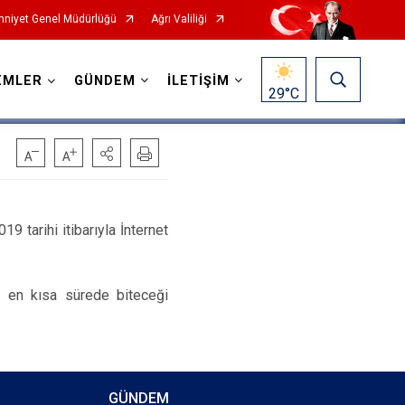
niyet Genel Müdürlüğü
Ağrı Valiliği
EMLER
GÜNDEM
İLETİŞİM
29
°C
9 tarihi itibarıyla İnternet
n en kısa sürede biteceği
GÜNDEM