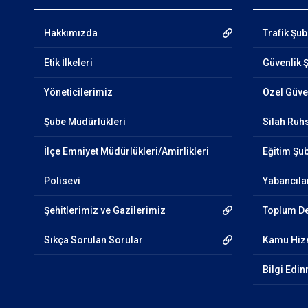
Hakkımızda
Trafik Şub
Etik İlkeleri
Güvenlik 
Yöneticilerimiz
Özel Güve
Şube Müdürlükleri
Silah Ruhs
İlçe Emniyet Müdürlükleri/Amirlikleri
Eğitim Şub
Polisevi
Yabancıla
Şehitlerimiz ve Gazilerimiz
Toplum Des
Sıkça Sorulan Sorular
Kamu Hizm
Bilgi Edi