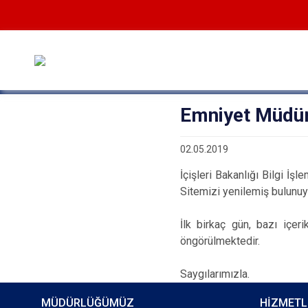
Emniyet Müdürl
02.05.2019
İçişleri Bakanlığı Bilgi İş
Sitemizi yenilemiş bulunuy
İlk birkaç gün, bazı içe
öngörülmektedir.
Saygılarımızla.
MÜDÜRLÜĞÜMÜZ
HİZMETL