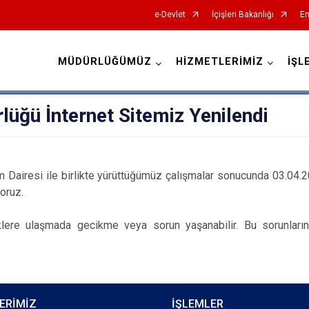
e-Devlet
İçişleri Bakanlığı
Em
MÜDÜRLÜĞÜMÜZ
HİZMETLERİMİZ
İŞL
İl Emniyet Müdürlükleri
üğü İnternet Sitemiz Yenilendi
lem Dairesi ile birlikte yürüttüğümüz çalışmalar sonucunda 03.04.201
oruz.
riklere ulaşmada gecikme veya sorun yaşanabilir. Bu sorunları
ERİMİZ
İŞLEMLER